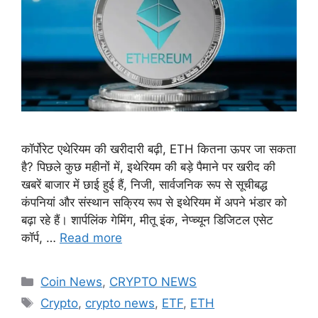
कॉर्पोरेट एथेरियम की खरीदारी बढ़ी, ETH कितना ऊपर जा सकता
है? पिछले कुछ महीनों में, इथेरियम की बड़े पैमाने पर खरीद की
खबरें बाजार में छाई हुई हैं, निजी, सार्वजनिक रूप से सूचीबद्ध
कंपनियां और संस्थान सक्रिय रूप से इथेरियम में अपने भंडार को
बढ़ा रहे हैं। शार्पलिंक गेमिंग, मीतू इंक, नेप्च्यून डिजिटल एसेट
कॉर्प, …
Read more
Categories
Coin News
,
CRYPTO NEWS
Tags
Crypto
,
crypto news
,
ETF
,
ETH