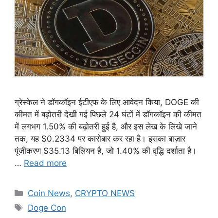
ग्रेस्केल ने डॉगकॉइन ईटीएफ के लिए आवेदन किया, DOGE की
कीमत में बढ़ोतरी देखी गई पिछले 24 घंटों में डॉगकॉइन की कीमत
में लगभग 1.50% की बढ़ोतरी हुई है, और इस लेख के लिखे जाने
तक, यह $0.2334 पर कारोबार कर रहा है। इसका बाज़ार
पूंजीकरण $35.13 बिलियन है, जो 1.40% की वृद्धि दर्शाता है।
…
Read more
Categories
Coin News
,
CRYPTO NEWS
Tags
Doge Con