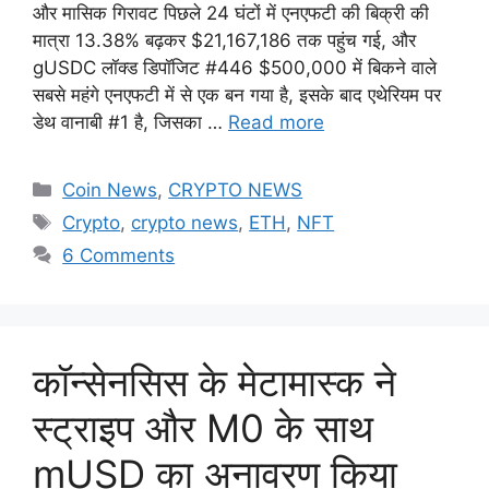
और मासिक गिरावट पिछले 24 घंटों में एनएफटी की बिक्री की
मात्रा 13.38% बढ़कर $21,167,186 तक पहुंच गई, और
gUSDC लॉक्ड डिपॉजिट #446 $500,000 में बिकने वाले
सबसे महंगे एनएफटी में से एक बन गया है, इसके बाद एथेरियम पर
डेथ वानाबी #1 है, जिसका …
Read more
Categories
Coin News
,
CRYPTO NEWS
Tags
Crypto
,
crypto news
,
ETH
,
NFT
6 Comments
कॉन्सेनसिस के मेटामास्क ने
स्ट्राइप और M0 के साथ
mUSD का अनावरण किया