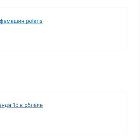
фемашин polaris
енда 1с в облаке