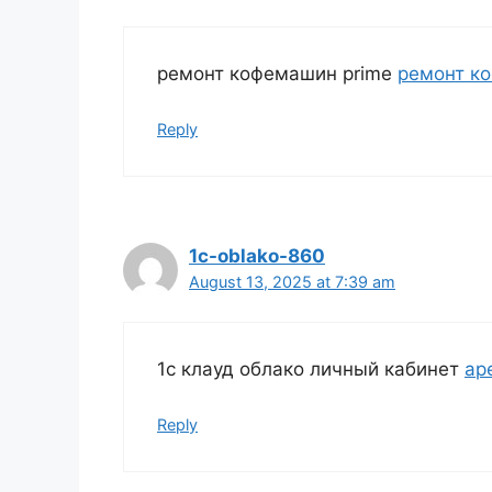
ремонт кофемашин prime
ремонт ко
Reply
1c-oblako-860
August 13, 2025 at 7:39 am
1с клауд облако личный кабинет
ар
Reply