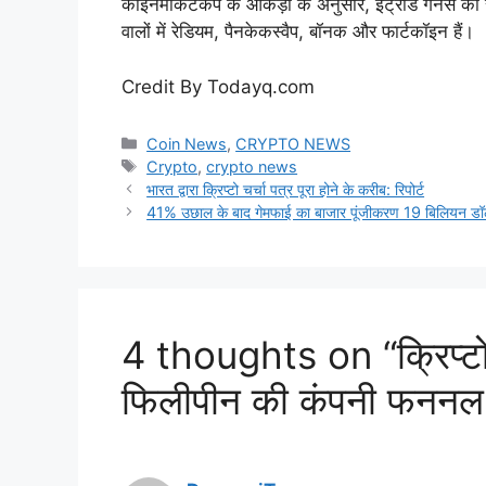
कॉइनमार्केटकैप के आंकड़ों के अनुसार, इंट्राडे गेनर्स 
वालों में रेडियम, पैनकेकस्वैप, बॉनक और फार्टकॉइन हैं।
Credit By Todayq.com
Categories
Coin News
,
CRYPTO NEWS
Tags
Crypto
,
crypto news
भारत द्वारा क्रिप्टो चर्चा पत्र पूरा होने के करीब: रिपोर्ट
41% उछाल के बाद गेमफाई का बाजार पूंजीकरण 19 बिलियन डॉलर
4 thoughts on “क्रिप्टो
फिलीपीन की कंपनी फननल प