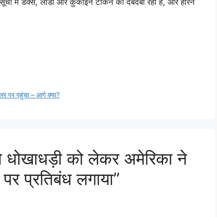
की सूची में डेक्स, लीडो और कुकोइन टोकन का दबदबा रहा है, और हारने
 पर पहुंचा – आगे क्या?
 धोखाधड़ी को लेकर अमेरिका ने
र प्रतिबंध लगाया”