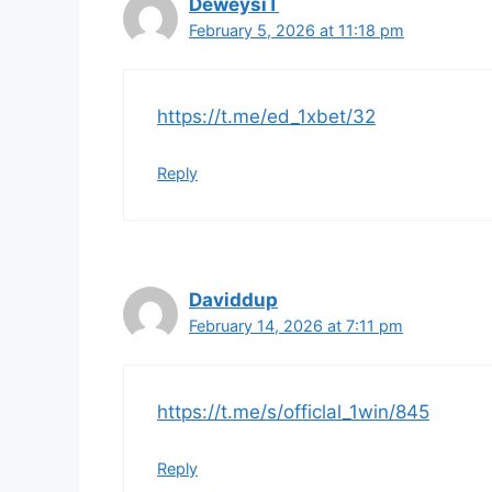
DeweysiT
February 5, 2026 at 11:18 pm
https://t.me/ed_1xbet/32
Reply
Daviddup
February 14, 2026 at 7:11 pm
https://t.me/s/officlal_1win/845
Reply