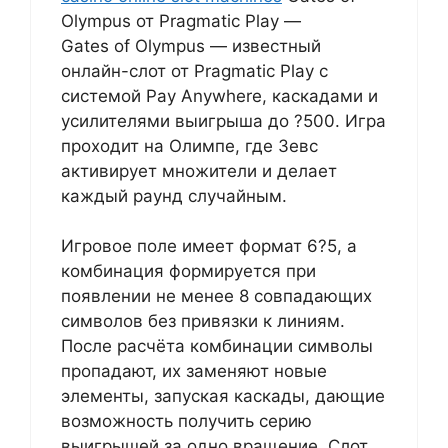
Olympus от Pragmatic Play —
Gates of Olympus — известный
онлайн-слот от Pragmatic Play с
системой Pay Anywhere, каскадами и
усилителями выигрыша до ?500. Игра
проходит на Олимпе, где Зевс
активирует множители и делает
каждый раунд случайным.
Игровое поле имеет формат 6?5, а
комбинация формируется при
появлении не менее 8 совпадающих
символов без привязки к линиям.
После расчёта комбинации символы
пропадают, их заменяют новые
элементы, запуская каскады, дающие
возможность получить серию
выигрышей за одно вращение. Слот