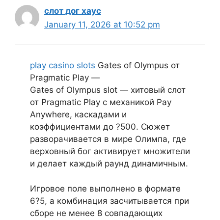
слот дог хаус
January 11, 2026 at 10:52 pm
play casino slots
Gates of Olympus от
Pragmatic Play —
Gates of Olympus slot — хитовый слот
от Pragmatic Play с механикой Pay
Anywhere, каскадами и
коэффициентами до ?500. Сюжет
разворачивается в мире Олимпа, где
верховный бог активирует множители
и делает каждый раунд динамичным.
Игровое поле выполнено в формате
6?5, а комбинация засчитывается при
сборе не менее 8 совпадающих