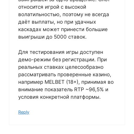
относится игрой с высокой
волатильностью, поэтому не всегда
даёт выплаты, но при удачных
каскадах может принести большие
выигрыши до 5000 ставок.
Для тестирования игры доступен
демо-режим без регистрации. При
реальных ставках целесообразно
рассматривать проверенные казино,
например MELBET (18+), принимая во
внимание показатель RTP ~96,5% и
условия конкретной платформы.
Reply