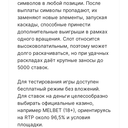
символов в любой позиции. После
выплаты символы пропадают, их
заменяют новые элементы, запуская
каскады, способные принести
дополнительные выигрыши в рамках
одного вращения. Слот относится
высоковолатильным, поэтому может
долго раскачиваться, но при удачных
раскладах даёт крупные заносы до
5000 ставок.
Для тестирования игры доступен
бесплатный режим без вложений.
Для ставок на деньги целесообразно
выбирать официальные казино,
например MELBET (18+), ориентируясь
на RTP около 96,5% и условия
площадки.