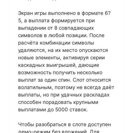
Экран игры выполнено в формате 6?
5, а выплата формируется при
выпадении от 8 совпадающих
символов в любой позиции. После
расчёта комбинации символы
удаляются, на их место опускаются
новые элементы, активируя серии
каскадных выигрышей, дающие
возможность получить несколько
выплат за один спин. Слот относится
волатильным, поэтому не всегда даёт
выплаты, но при удачных раскладах
способен порадовать крупными
выплатами до 5000 ставок.
Чтобы разобраться в слоте доступен
демо-режим без вложений. Для