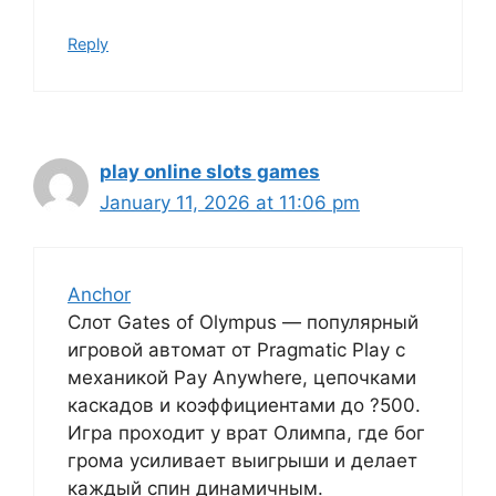
Reply
play online slots games
January 11, 2026 at 11:06 pm
Anchor
Слот Gates of Olympus — популярный
игровой автомат от Pragmatic Play с
механикой Pay Anywhere, цепочками
каскадов и коэффициентами до ?500.
Игра проходит у врат Олимпа, где бог
грома усиливает выигрыши и делает
каждый спин динамичным.