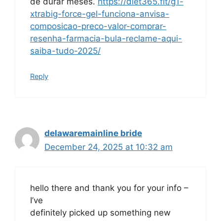
de durar meses.
https://diet365.fit/g1-
xtrabig-force-gel-funciona-anvisa-
composicao-preco-valor-comprar-
resenha-farmacia-bula-reclame-aqui-
saiba-tudo-2025/
Reply
delawaremainline bride
December 24, 2025 at 10:32 am
hello there and thank you for your info –
I’ve
definitely picked up something new