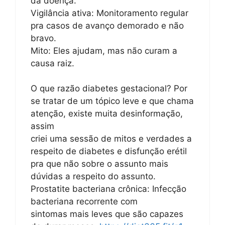
da doença.
Vigilância ativa: Monitoramento regular
pra casos de avanço demorado e não
bravo.
Mito: Eles ajudam, mas não curam a
causa raiz.
O que razão diabetes gestacional? Por
se tratar de um tópico leve e que chama
atenção, existe muita desinformação,
assim
criei uma sessão de mitos e verdades a
respeito de diabetes e disfunção erétil
pra que não sobre o assunto mais
dúvidas a respeito do assunto.
Prostatite bacteriana crônica: Infecção
bacteriana recorrente com
sintomas mais leves que são capazes