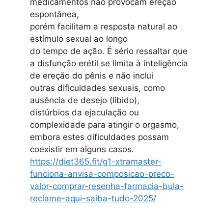
medicamentos não provocam ereção
espontânea,
porém facilitam a resposta natural ao
estímulo sexual ao longo
do tempo de ação. É sério ressaltar que
a disfunção erétil se limita à inteligência
de ereção do pênis e não inclui
outras dificuldades sexuais, como
ausência de desejo (libido),
distúrbios da ejaculação ou
complexidade para atingir o orgasmo,
embora estes dificuldades possam
coexistir em alguns casos.
https://diet365.fit/g1-xtramaster-
funciona-anvisa-composicao-preco-
valor-comprar-resenha-farmacia-bula-
reclame-aqui-saiba-tudo-2025/