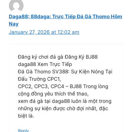
Daga88: 88daga: Trực Tiếp Đá Gà Thomo Hôm
Nay
January 27, 2026 at 12:02 am
Đăng ký chơi đá gà Đăng Ký BJ88
daga88 Xem Trực Tiếp
Đá Gà Thomo SV388: Sự Kiện Nóng Tại
Đấu Trường CPC1,
CPC2, CPC3, CPC4 – BJ88 Trong lòng
cộng đồng yêu thích thể thao,
xem đá gà tại daga88 luôn là một trong
những sự kiện được chờ đợi nhất, đặc
biệt là.
Reply