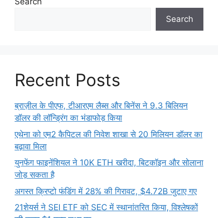
Search
Search
Recent Posts
ब्राज़ील के पीएफ, टीआरएम लैब्स और बिनेंस ने 9.3 बिलियन
डॉलर की लॉन्ड्रिंग का भंडाफोड़ किया
एथेना को एम2 कैपिटल की निवेश शाखा से 20 मिलियन डॉलर का
बढ़ावा मिला
युनफेंग फाइनेंशियल ने 10K ETH खरीदा, बिटकॉइन और सोलाना
जोड़ सकता है
अगस्त क्रिप्टो फंडिंग में 28% की गिरावट, $4.72B जुटाए गए
21शेयर्स ने SEI ETF को SEC में स्थानांतरित किया, विश्लेषकों