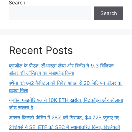
Search
Search
Recent Posts
ब्राज़ील के पीएफ, टीआरएम लैब्स और बिनेंस ने 9.3 बिलियन
डॉलर की लॉन्ड्रिंग का भंडाफोड़ किया
एथेना को एम2 कैपिटल की निवेश शाखा से 20 मिलियन डॉलर का
बढ़ावा मिला
युनफेंग फाइनेंशियल ने 10K ETH खरीदा, बिटकॉइन और सोलाना
जोड़ सकता है
अगस्त क्रिप्टो फंडिंग में 28% की गिरावट, $4.72B जुटाए गए
21शेयर्स ने SEI ETF को SEC में स्थानांतरित किया, विश्लेषकों