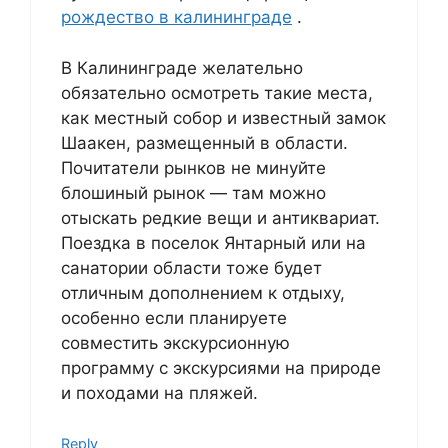
рождество в калининграде
.
В Калининграде желательно
обязательно осмотреть такие места,
как местный собор и известный замок
Шаакен, размещенный в области.
Почитатели рынков не минуйте
блошиный рынок — там можно
отыскать редкие вещи и антиквариат.
Поездка в поселок Янтарный или на
санатории области тоже будет
отличным дополнением к отдыху,
особенно если планируете
совместить экскурсионную
программу с экскурсиями на природе
и походами на пляжей.
Reply