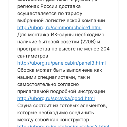
регионах России доставка
осуществляется по тарифу
выбранной логистической компании
http://uborg.ru/common/choice1.html
Для монтажа ИК-сауны необходимо
наличие бытовой розетки (220В) и
пространства по высоте не менее 204
сантиметров
http://uborg.ru/panelcabin/panel3.html
Сборка может быть выполнена как
нашими специалистами, так и
самостоятельно согласно
прилагаемой подробной инструкции
http://uborg.ru/spravka/good.html
Сауна состоит из готовых элементов,
которые необходимо соединить
между собой как конструктор
http://uborg.ru/mistakes/mistakes3.html