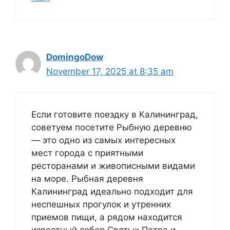
DomingoDow
November 17, 2025 at 8:35 am
Если готовите поездку в Калининград,
советуем посетите Рыбную деревню
— это одно из самых интересных
мест города с приятными
ресторанами и живописными видами
на море. Рыбная деревня
Калининград идеально подходит для
неспешных прогулок и утренних
приемов пищи, а рядом находится
известный собор Святых Петра и