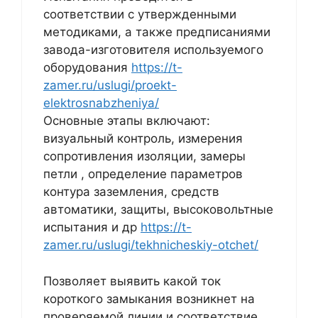
соответствии с утвержденными
методиками, а также предписаниями
завода-изготовителя используемого
оборудования
https://t-
zamer.ru/uslugi/proekt-
elektrosnabzheniya/
Основные этапы включают:
визуальный контроль, измерения
сопротивления изоляции, замеры
петли , определение параметров
контура заземления, средств
автоматики, защиты, высоковольтные
испытания и др
https://t-
zamer.ru/uslugi/tekhnicheskiy-otchet/
Позволяет выявить какой ток
короткого замыкания возникнет на
проверяемой линии и соответствие