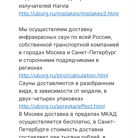
излучателей Harvia
http://uborg.ru/mistakes/mistakes3.html
Мы осуществляем доставку
инфракрасных саун по всей России,
собственной транспортной компанией
в городах Москва и Санкт-Петербург
и сторонними подрядчиками в
регионах
http://uborg.ru/stroi/calculation.html
Сауны доставляются в разобранном
виде, в зависимости от модели, в
двух-четырех упаковках
http://uborg.ru/spravka/effect.html
В Москве доставка в пределах МКАД
осуществляется бесплатно, в Санкт-
Петербурге стоимость доставки
составляет две тысячи рублей, в