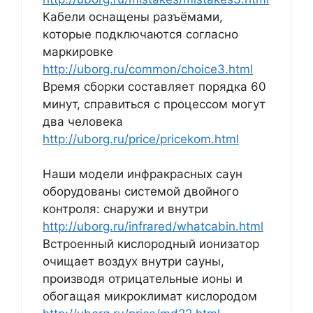
Кабели оснащены разъёмами,
которые подключаются согласно
маркировке
http://uborg.ru/common/choice3.html
Время сборки составляет порядка 60
минут, справиться с процессом могут
два человека
http://uborg.ru/price/pricekom.html
Наши модели инфракрасных саун
оборудованы системой двойного
контроля: снаружи и внутри
http://uborg.ru/infrared/whatcabin.html
Встроенный кислородный ионизатор
очищает воздух внутри сауны,
производя отрицательные ионы и
обогащая микроклимат кислородом