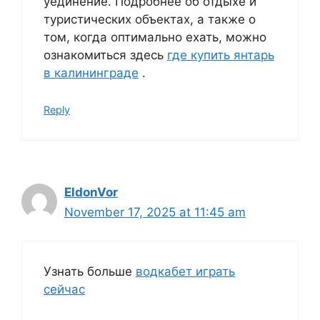
уединение. Подробнее об отдыхе и
туристических объектах, а также о
том, когда оптимально ехать, можно
ознакомиться здесь
где купить янтарь
в калининграде
.
Reply
EldonVor
November 17, 2025 at 11:45 am
Узнать больше
водкабет играть
сейчас