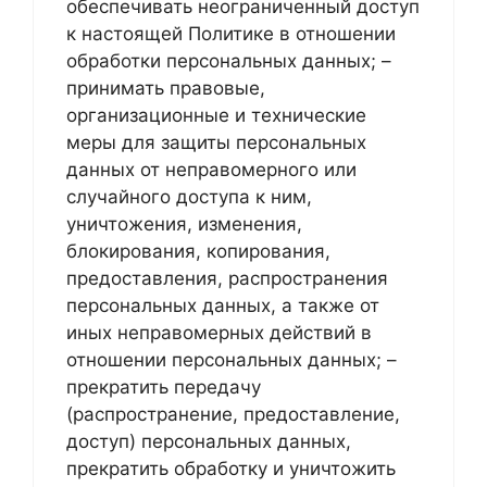
обеспечивать неограниченный доступ
к настоящей Политике в отношении
обработки персональных данных; –
принимать правовые,
организационные и технические
меры для защиты персональных
данных от неправомерного или
случайного доступа к ним,
уничтожения, изменения,
блокирования, копирования,
предоставления, распространения
персональных данных, а также от
иных неправомерных действий в
отношении персональных данных; –
прекратить передачу
(распространение, предоставление,
доступ) персональных данных,
прекратить обработку и уничтожить