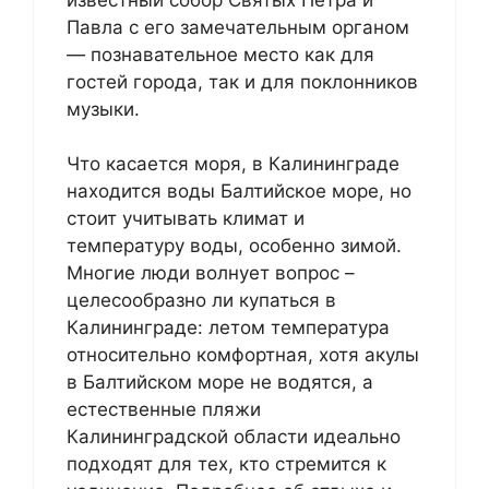
Павла с его замечательным органом
— познавательное место как для
гостей города, так и для поклонников
музыки.
Что касается моря, в Калининграде
находится воды Балтийское море, но
стоит учитывать климат и
температуру воды, особенно зимой.
Многие люди волнует вопрос –
целесообразно ли купаться в
Калининграде: летом температура
относительно комфортная, хотя акулы
в Балтийском море не водятся, а
естественные пляжи
Калининградской области идеально
подходят для тех, кто стремится к