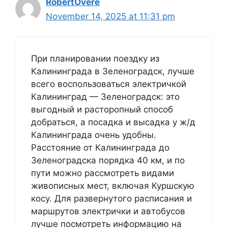
RobertOvere
November 14, 2025 at 11:31 pm
При планировании поездку из
Калининграда в Зеленоградск, лучше
всего воспользоваться электричкой
Калининград — Зеленоградск: это
выгодный и расторопный способ
добраться, а посадка и высадка у ж/д
Калининграда очень удобны.
Расстояние от Калининграда до
Зеленоградска порядка 40 км, и по
пути можно рассмотреть видами
живописных мест, включая Куршскую
косу. Для развернутого расписания и
маршрутов электрички и автобусов
лучше посмотреть информацию на