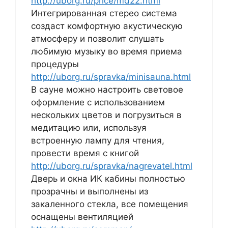
http://uborg.ru/price/md22.html
Интегрированная стерео система
создаст комфортную акустическую
атмосферу и позволит слушать
любимую музыку во время приема
процедуры
http://uborg.ru/spravka/minisauna.html
В сауне можно настроить световое
оформление с использованием
нескольких цветов и погрузиться в
медитацию или, используя
встроенную лампу для чтения,
провести время с книгой
http://uborg.ru/spravka/nagrevatel.html
Дверь и окна ИК кабины полностью
прозрачны и выполнены из
закаленного стекла, все помещения
оснащены вентиляцией