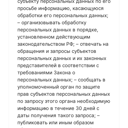
субъекту персональных данных по его
просьбе информацию, касающуюся
обработки его персональных данных;
– организовывать обработку
персональных данных в порядке,
установленном действующим
законодательством РФ; – отвечать на
обращения и запросы субъектов
персональных данных и их законных
представителей в соответствии с
требованиями Закона о
персональных данных; – сообщать в
уполномоченный орган по защите
прав субъектов персональных данных
по запросу этого органа необходимую
информацию в течение 30 дней с
даты получения такого запроса; –
публиковать или иным образом