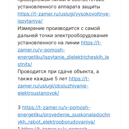
установленного аппарата защиты
https://t-zamer.ru/uslugi/vysokovoltnye-
ispytaniya/
Измерение производится с самой
дальней точки электрооборудования
установленного на линии
https://t-
zamer.ru/v-pomosh-
energetiku/ispytanie_dielektricheskih_le
stnits/
Проводится при сдаче объекта, а
также каждые 5 лет
https://t-
zamer.ru/uslugi/obsluzhivanie-
elektroustanovok/
3
https://t-zamer.ru/v-pomosh-
energetiku/provedenie_puskonaladochn
ykh_rabot_elektrooborudovaniya/