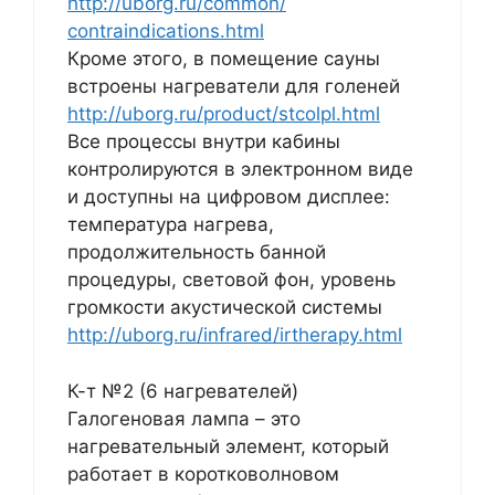
http://uborg.ru/common/
сontraindications.html
Кроме этого, в помещение сауны
встроены нагреватели для голеней
http://uborg.ru/product/stcolpl.html
Все процессы внутри кабины
контролируются в электронном виде
и доступны на цифровом дисплее:
температура нагрева,
продолжительность банной
процедуры, световой фон, уровень
громкости акустической системы
http://uborg.ru/infrared/irtherapy.html
К-т №2 (6 нагревателей)
Галогеновая лампа – это
нагревательный элемент, который
работает в коротковолновом