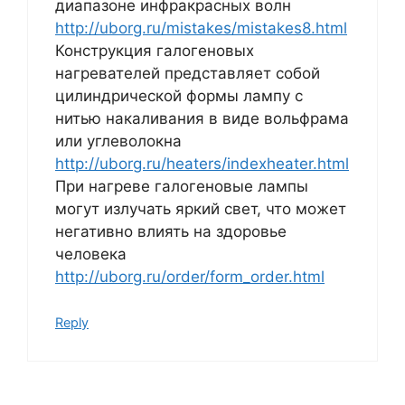
диапазоне инфракрасных волн
http://uborg.ru/mistakes/mistakes8.html
Конструкция галогеновых
нагревателей представляет собой
цилиндрической формы лампу с
нитью накаливания в виде вольфрама
или углеволокна
http://uborg.ru/heaters/indexheater.html
При нагреве галогеновые лампы
могут излучать яркий свет, что может
негативно влиять на здоровье
человека
http://uborg.ru/order/form_order.html
Reply