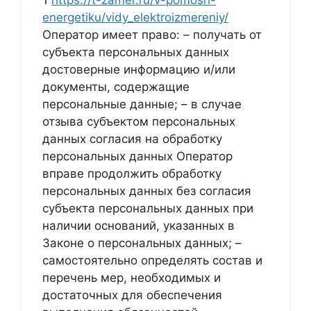
1
https://t-zamer.ru/v-pomosh-
energetiku/vidy_elektroizmereniy/
Оператор имеет право: – получать от
субъекта персональных данных
достоверные информацию и/или
документы, содержащие
персональные данные; – в случае
отзыва субъектом персональных
данных согласия на обработку
персональных данных Оператор
вправе продолжить обработку
персональных данных без согласия
субъекта персональных данных при
наличии оснований, указанных в
Законе о персональных данных; –
самостоятельно определять состав и
перечень мер, необходимых и
достаточных для обеспечения