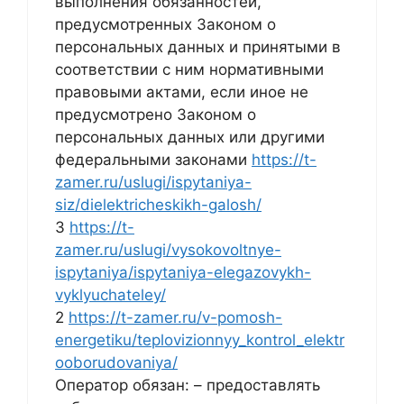
выполнения обязанностей,
предусмотренных Законом о
персональных данных и принятыми в
соответствии с ним нормативными
правовыми актами, если иное не
предусмотрено Законом о
персональных данных или другими
федеральными законами
https://t-
zamer.ru/uslugi/ispytaniya-
siz/dielektricheskikh-galosh/
3
https://t-
zamer.ru/uslugi/vysokovoltnye-
ispytaniya/ispytaniya-elegazovykh-
vyklyuchateley/
2
https://t-zamer.ru/v-pomosh-
energetiku/teplovizionnyy_kontrol_elektr
ooborudovaniya/
Оператор обязан: – предоставлять