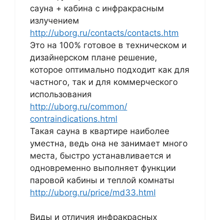
сауна + кабина с инфракрасным
излучением
http://uborg.ru/contacts/contacts.htm
Это на 100% готовое в техническом и
дизайнерском плане решение,
которое оптимально подходит как для
частного, так и для коммерческого
использования
http://uborg.ru/common/
сontraindications.html
Такая сауна в квартире наиболее
уместна, ведь она не занимает много
места, быстро устанавливается и
одновременно выполняет функции
паровой кабины и теплой комнаты
http://uborg.ru/price/md33.html
Виды и отличия инфракрасных