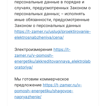
персональные данные в порядке и
случаях, предусмотренных Законом о
персональных данных; – исполнять
иные обязанности, предусмотренные
Законом о персональных данных
https://t-zamer.ru/uslugi/proektirovanie-
elektrosnabzheniya/cena/
Электроизмерения
https://t-
zamer.ru/v-pomosh-
energetiku/akkreditovannaya_elektrolab
oratoriya/
Мы готовим коммерческое
предложение
https://t-zamer.ru/v-
pomosh-energetiku/shagovoe-
napryazhenie/