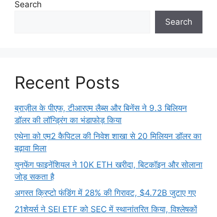
Search
Search
Recent Posts
ब्राज़ील के पीएफ, टीआरएम लैब्स और बिनेंस ने 9.3 बिलियन
डॉलर की लॉन्ड्रिंग का भंडाफोड़ किया
एथेना को एम2 कैपिटल की निवेश शाखा से 20 मिलियन डॉलर का
बढ़ावा मिला
युनफेंग फाइनेंशियल ने 10K ETH खरीदा, बिटकॉइन और सोलाना
जोड़ सकता है
अगस्त क्रिप्टो फंडिंग में 28% की गिरावट, $4.72B जुटाए गए
21शेयर्स ने SEI ETF को SEC में स्थानांतरित किया, विश्लेषकों