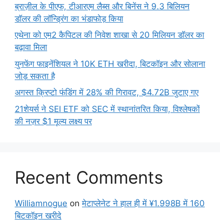
ब्राज़ील के पीएफ, टीआरएम लैब्स और बिनेंस ने 9.3 बिलियन
डॉलर की लॉन्ड्रिंग का भंडाफोड़ किया
एथेना को एम2 कैपिटल की निवेश शाखा से 20 मिलियन डॉलर का
बढ़ावा मिला
युनफेंग फाइनेंशियल ने 10K ETH खरीदा, बिटकॉइन और सोलाना
जोड़ सकता है
अगस्त क्रिप्टो फंडिंग में 28% की गिरावट, $4.72B जुटाए गए
21शेयर्स ने SEI ETF को SEC में स्थानांतरित किया, विश्लेषकों
की नज़र $1 मूल्य लक्ष्य पर
Recent Comments
Williamnogue
on
मेटाप्लेनेट ने हाल ही में ¥1.998B में 160
बिटकॉइन खरीदे