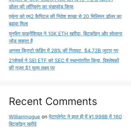
डॉलर की लॉन्ड्रिंग का भंडाफोड़ किया
एथेना को एम2 कैपिटल की निवेश शाखा से 20 मिलियन डॉलर का
बढ़ावा मिला
युनफेंग फाइनेंशियल ने 10K ETH खरीदा, बिटकॉइन और सोलाना
जोड़ सकता है
अगस्त क्रिप्टो फंडिंग में 28% की गिरावट, $4.72B जुटाए गए
21शेयर्स ने SEI ETF को SEC में स्थानांतरित किया, विश्लेषकों
की नज़र $1 मूल्य लक्ष्य पर
Recent Comments
Williamnogue
on
मेटाप्लेनेट ने हाल ही में ¥1.998B में 160
बिटकॉइन खरीदे