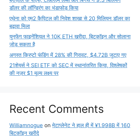
ब्राज़ील के पीएफ, टीआरएम लैब्स और बिनेंस ने 9.3 बिलियन
डॉलर की लॉन्ड्रिंग का भंडाफोड़ किया
एथेना को एम2 कैपिटल की निवेश शाखा से 20 मिलियन डॉलर का
बढ़ावा मिला
युनफेंग फाइनेंशियल ने 10K ETH खरीदा, बिटकॉइन और सोलाना
जोड़ सकता है
अगस्त क्रिप्टो फंडिंग में 28% की गिरावट, $4.72B जुटाए गए
21शेयर्स ने SEI ETF को SEC में स्थानांतरित किया, विश्लेषकों
की नज़र $1 मूल्य लक्ष्य पर
Recent Comments
Williamnogue
on
मेटाप्लेनेट ने हाल ही में ¥1.998B में 160
बिटकॉइन खरीदे