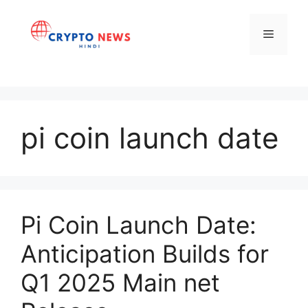
Skip
to
Menu
content
pi coin launch date
Pi Coin Launch Date:
Anticipation Builds for
Q1 2025 Main net