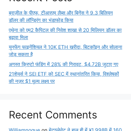
ब्राज़ील के पीएफ, टीआरएम लैब्स और बिनेंस ने 9.3 बिलियन
डॉलर की लॉन्ड्रिंग का भंडाफोड़ किया
एथेना को एम2 कैपिटल की निवेश शाखा से 20 मिलियन डॉलर का
बढ़ावा मिला
युनफेंग फाइनेंशियल ने 10K ETH खरीदा, बिटकॉइन और सोलाना
जोड़ सकता है
अगस्त क्रिप्टो फंडिंग में 28% की गिरावट, $4.72B जुटाए गए
21शेयर्स ने SEI ETF को SEC में स्थानांतरित किया, विश्लेषकों
की नज़र $1 मूल्य लक्ष्य पर
Recent Comments
Williamnogue
on
मेटाप्लेनेट ने हाल ही में ¥1.998B में 160