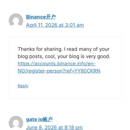
Binance开户
April 11, 2026 at 3:01 am
Thanks for sharing. I read many of your
blog posts, cool, your blog is very good.
https://accounts.binance.info/en-
NG/register-person?ref=YY80CKRN
Reply
gate io账户
June 8, 2026 at 8:18 pm